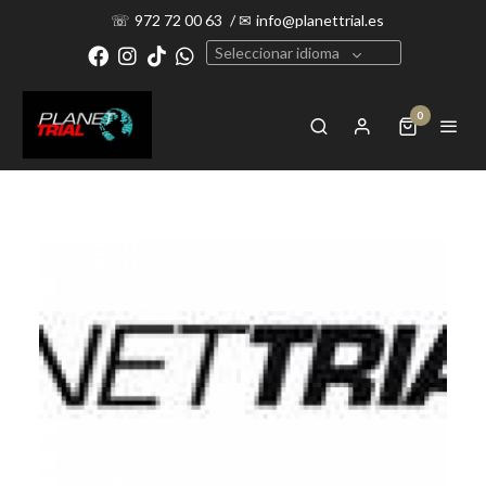
☏
972 72 00 63
/
✉
info@planettrial.es
Seleccionar idioma
0