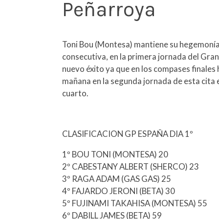
Peñarroya
Toni Bou (Montesa) mantiene su hegemonía e
consecutiva, en la primera jornada del Gra
nuevo éxito ya que en los compases finales 
mañana en la segunda jornada de esta cita 
cuarto.
CLASIFICACION GP ESPAÑA DIA 1º
1º BOU TONI (MONTESA) 20
2º CABESTANY ALBERT (SHERCO) 23
3º RAGA ADAM (GAS GAS) 25
4º FAJARDO JERONI (BETA) 30
5º FUJINAMI TAKAHISA (MONTESA) 55
6º DABILL JAMES (BETA) 59