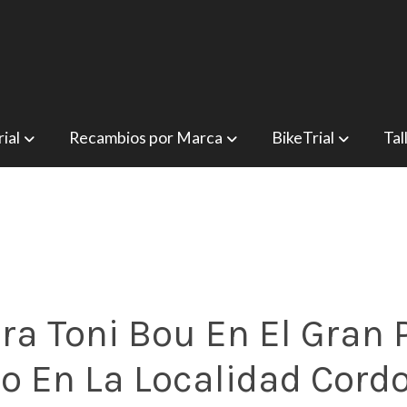
ial
Recambios por Marca
BikeTrial
Tal
ra Toni Bou En El Gran
o En La Localidad Cord