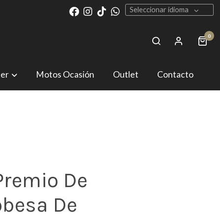
Seleccionar idioma
0
ler
Motos Ocasión
Outlet
Contacto
 Premio De
obesa De