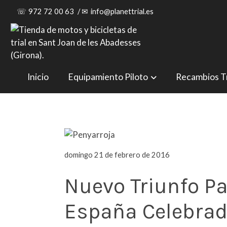
☏
972 72 00 63
/
✉
info@planettrial.es
Inicio
Equipamiento Piloto
Recambios Tr
domingo 21 de febrero de 2016
Nuevo Triunfo Pa
España Celebrad