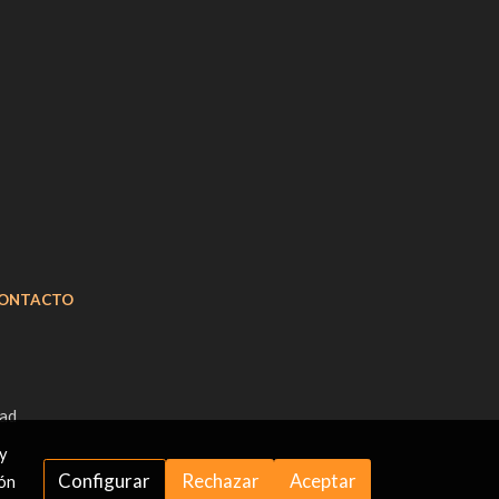
ONTACTO
dad
 y
Configurar
Rechazar
Aceptar
ión