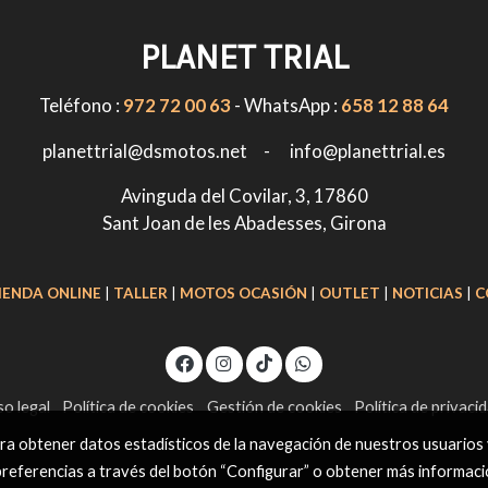
PLANET TRIAL
Teléfono :
972 72 00 63
- WhatsApp :
658 12 88 64
planettrial@dsmotos.net - info@planettrial.es
Avinguda del Covilar, 3, 17860
Sant Joan de les Abadesses, Girona
IENDA ONLINE
|
TALLER
|
MOTOS OCASIÓN
|
OUTLET
|
NOTICIAS
|
C
so legal
Política de cookies
Gestión de cookies
Política de privaci
ara obtener datos estadísticos de la navegación de nuestros usuarios
preferencias a través del botón “Configurar” o obtener más informac