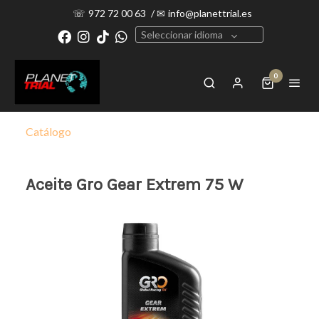
☏
972 72 00 63
/
✉
info@planettrial.es
Seleccionar idioma
0
Catálogo
Aceite Gro Gear Extrem 75 W