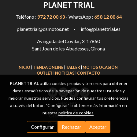
PLANET TRIAL
Teléfono :
972 72 00 63
- WhatsApp :
658 12 88 64
planettrial@dsmotos.net - info@planettrial.es
Avinguda del Covilar, 3, 17860
Sant Joan de les Abadesses, Girona
INICIO
|
TIENDA ONLINE
|
TALLER
|
MOTOS OCASIÓN
|
OUTLET
|
NOTICIAS
|
CONTACTO
PLANETTRIAL
utiliza cookies propias y terceros para obtener
datos estadísticos de la navegación de nuestros usuarios y
mejorar nuestros servicios. Puedes configurar tus preferencias
Aviso legal
a través del botón “Configurar” o obtener más información en
Política de cookies
nuestra
política de cookies
.
Gestión de cookies
Política de privacidad
Configurar
Rechazar
Aceptar