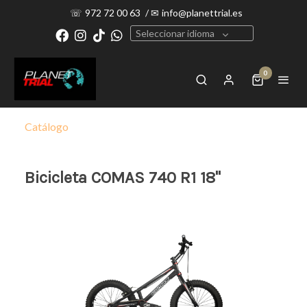
☏
972 72 00 63
/
✉
info@planettrial.es
Seleccionar idioma
0
Catálogo
Bicicleta COMAS 740 R1 18"