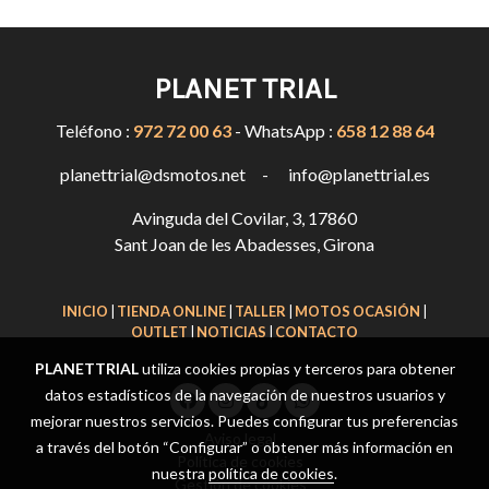
PLANET TRIAL
Teléfono :
972 72 00 63
- WhatsApp :
658 12 88 64
planettrial@dsmotos.net - info@planettrial.es
Avinguda del Covilar, 3, 17860
Sant Joan de les Abadesses, Girona
INICIO
|
TIENDA ONLINE
|
TALLER
|
MOTOS OCASIÓN
|
OUTLET
|
NOTICIAS
|
CONTACTO
PLANETTRIAL
utiliza cookies propias y terceros para obtener
datos estadísticos de la navegación de nuestros usuarios y
mejorar nuestros servicios. Puedes configurar tus preferencias
Aviso legal
a través del botón “Configurar” o obtener más información en
Política de cookies
nuestra
política de cookies
.
Gestión de cookies