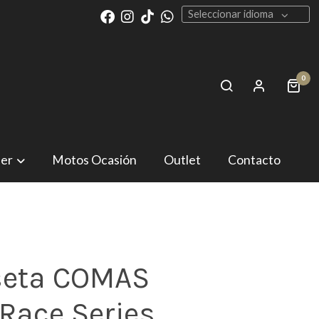
Seleccionar idioma
0
ler
Motos Ocasión
Outlet
Contacto
eta COMAS
 Race Series