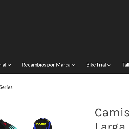
ial
Recambios por Marca
BikeTrial
Tal
Series
Camis
Larga