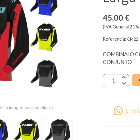
45,00 €
(IVA General 21% 
Referencia:
CM22-
COMBINALO CO
CONJUNTO
e la imagen para ampliarla
Enví