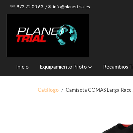
☏
972 72 00 63
/
✉
info@planettrial.es
Inicio
Equipamiento Piloto
Recambios Tr
Catálogo
Camiseta COMAS Larga Race 