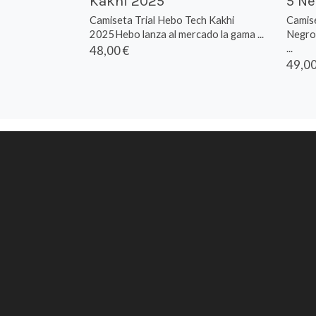
Kakhi 2025
5 N
Camiseta Trial Hebo Tech Kakhi
Camise
2025Hebo lanza al mercado la gama ...
NegroF
...
48,00 €
49,00