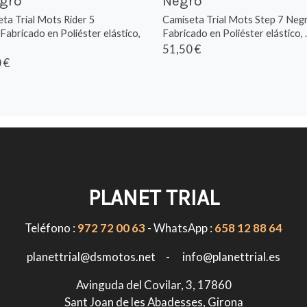
egro
Negro
ta Trial Mots Rider 5
Camiseta Trial Mots Step 7 Neg
abricado en Poliéster elástico,
Fabricado en Poliéster elástico, ..
51,50 €
 €
PLANET TRIAL
Teléfono :
972 72 00 63
- WhatsApp :
658 12 88 64
planettrial@dsmotos.net - info@planettrial.es
Avinguda del Covilar, 3, 17860
Sant Joan de les Abadesses, Girona