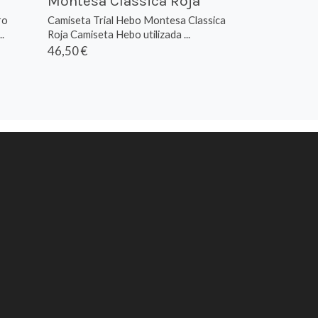
Montesa Classica Roja
ro
Camiseta Trial Hebo Montesa Classica
.
Roja Camiseta Hebo utilizada ...
46,50 €