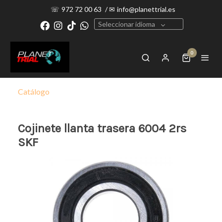
☏
972 72 00 63
/
✉
info@planettrial.es
Seleccionar idioma
0
Catálogo
Cojinete llanta trasera 6004 2rs
SKF