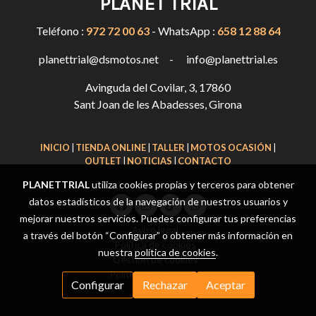
PLANET TRIAL
Teléfono :
972 72 00 63
- WhatsApp :
658 12 88 64
planettrial@dsmotos.net - info@planettrial.es
Avinguda del Covilar, 3, 17860
Sant Joan de les Abadesses, Girona
INICIO
|
TIENDA ONLINE
|
TALLER
|
MOTOS OCASIÓN
|
OUTLET
|
NOTICIAS
|
CONTACTO
PLANETTRIAL
utiliza cookies propias y terceros para obtener
datos estadísticos de la navegación de nuestros usuarios y
mejorar nuestros servicios. Puedes configurar tus preferencias
Aviso legal
a través del botón “Configurar” o obtener más información en
Política de cookies
nuestra
política de cookies
.
Gestión de cookies
Política de privacidad
Configurar
Rechazar
Aceptar