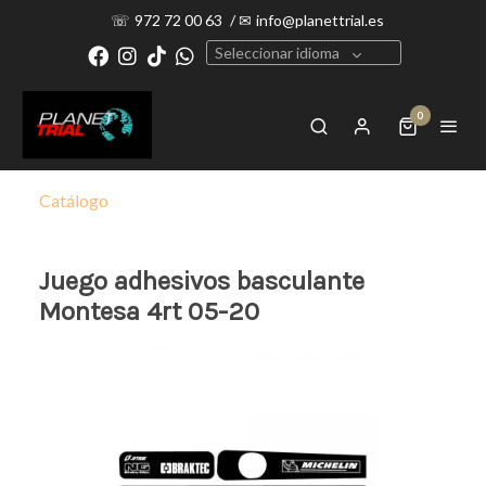
☏
972 72 00 63
/
✉
info@planettrial.es
Seleccionar idioma
0
Catálogo
Juego adhesivos basculante
Montesa 4rt 05-20