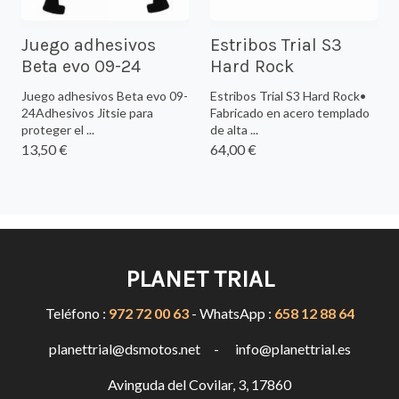
Juego adhesivos
Estribos Trial S3
Beta evo 09-24
Hard Rock
Juego adhesivos Beta evo 09-
Estribos Trial S3 Hard Rock•
24Adhesivos Jitsie para
Fabricado en acero templado
proteger el ...
de alta ...
13,50 €
64,00 €
PLANET TRIAL
Teléfono :
972 72 00 63
- WhatsApp :
658 12 88 64
planettrial@dsmotos.net - info@planettrial.es
Avinguda del Covilar, 3, 17860