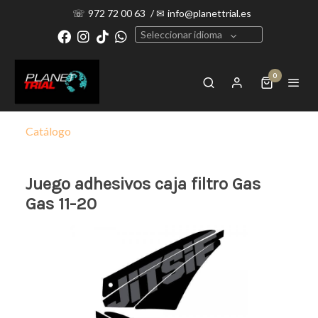
☏
972 72 00 63
/
✉
info@planettrial.es
Seleccionar idioma
0
Catálogo
Juego adhesivos caja filtro Gas
Gas 11-20