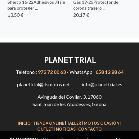
Sherco 16-22Adhesivos Jitsie
Gas 19-25Protector de
para proteger ...
corona trasero ...
13,50 €
20,17 €
PLANET TRIAL
Teléfono :
972 72 00 63
- WhatsApp :
658 12 88 64
planettrial@dsmotos.net - info@planettrial.es
Avinguda del Covilar, 3, 17860
Sant Joan de les Abadesses, Girona
INICIO
|
TIENDA ONLINE
|
TALLER
|
MOTOS OCASIÓN
|
OUTLET
|
NOTICIAS
|
CONTACTO