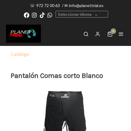
☏
972 72 00 63
/
✉
info@planettrial.es
Seleccionar idioma
0
Catálogo
Pantalón Comas corto Blanco