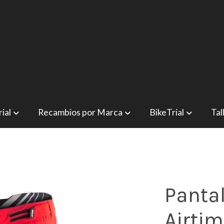
ial
Recambios por Marca
BikeTrial
Tal
Pantal
Airtim