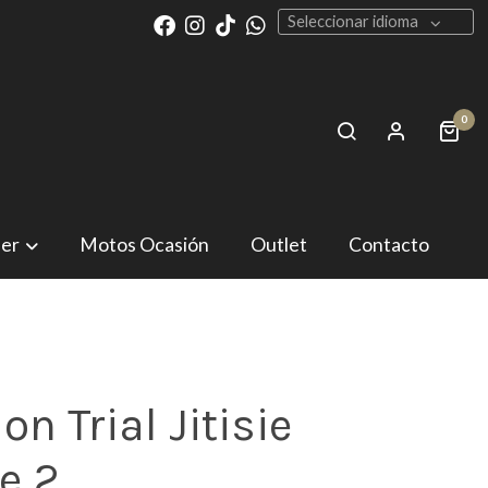
Seleccionar idioma
0
ler
Motos Ocasión
Outlet
Contacto
on Trial Jitisie
e 2