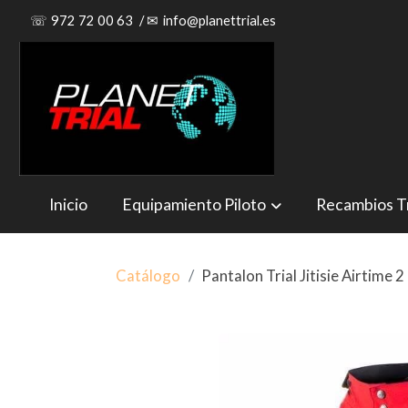
☏
972 72 00 63
/
✉
info@planettrial.es
Inicio
Equipamiento Piloto
Recambios Tr
Catálogo
Pantalon Trial Jitisie Airtime 2