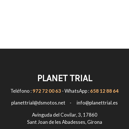
PLANET TRIAL
Teléfono :
972 72 00 63
- WhatsApp :
658 12 88 64
planettrial@dsmotos.net - info@planettrial.es
Avinguda del Covilar, 3, 17860
Sant Joan de les Abadesses, Girona