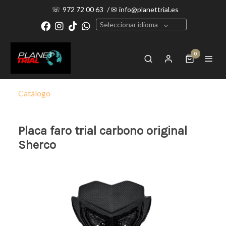
☏
972 72 00 63
/
✉
info@planettrial.es
Seleccionar idioma
0
Catálogo
Placa faro trial carbono original
Sherco