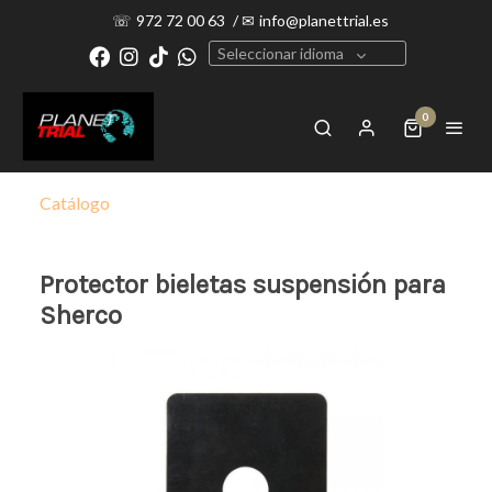
☏
972 72 00 63
/
✉
info@planettrial.es
Seleccionar idioma
0
Catálogo
Protector bieletas suspensión para
Sherco