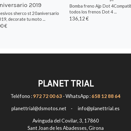
niversario 2019
Bomba freno Ajp Dot 4Compatib
todos los frenos Dot 4 ...
hesivos sherco st 20aniversario
136,12 €
19, decorate tu moto ...
0 €
PLANET TRIAL
Teléfono :
972 72 00 63
- WhatsApp :
658 12 88 64
planettrial@dsmotos.net - info@planettrial.es
Avinguda del Covilar, 3, 17860
Sant Joan de les Abadesses, Girona