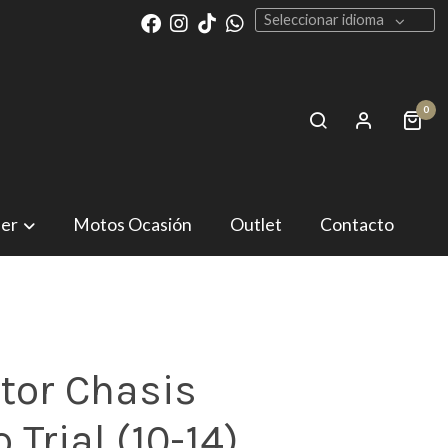
Seleccionar idioma
0
ler
Motos Ocasión
Outlet
Contacto
tor Chasis
 Trial (10-14)