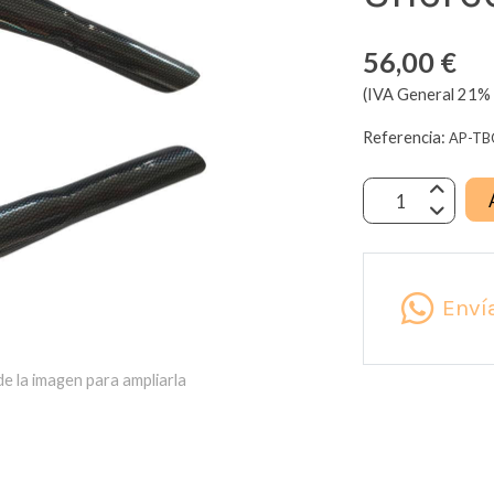
56,00 €
(IVA General 21% 
Referencia:
AP-TB
Enví
e la imagen para ampliarla