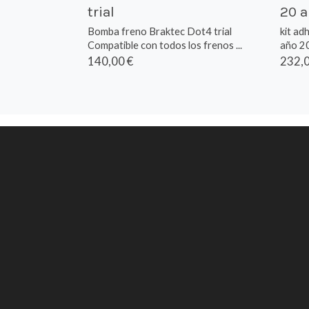
trial
20 a
Bomba freno Braktec Dot4 trial
kit ad
Compatible con todos los frenos ...
año 20
140,00 €
232,0