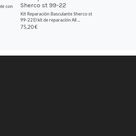
Sherco st 99-22
le con
Kit Reparación Basculante Sherco st
99-22El kit de reparación All ...
75,20 €