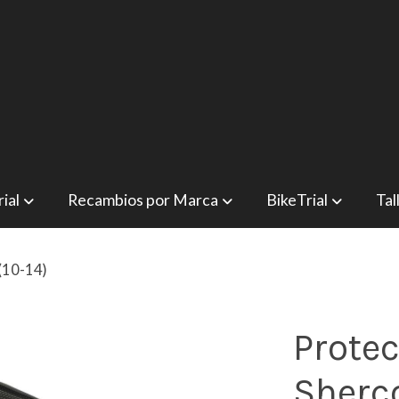
ial
Recambios por Marca
BikeTrial
Tal
(10-14)
Protec
Sherco