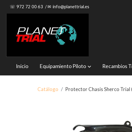
☏
972 72 00 63
/
✉
info@planettrial.es
Inicio
Equipamiento Piloto
Recambios Tr
Catálogo
Protector Chasis Sherco Trial 