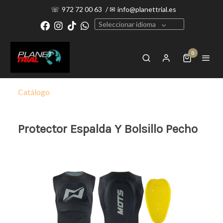
☏
972 72 00 63
/
✉
info@planettrial.es
Seleccionar idioma
0
Catálogo
Protector Espalda Y Bolsillo Pecho