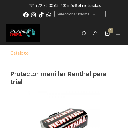
☏
972 72 00 63
/
✉
info@planettrial.es
Seleccionar idioma
0
Catálogo
Protector manillar Renthal para
trial