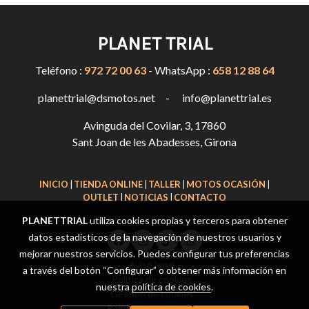
PLANET TRIAL
Teléfono :
972 72 00 63
- WhatsApp :
658 12 88 64
planettrial@dsmotos.net - info@planettrial.es
Avinguda del Covilar, 3, 17860
Sant Joan de les Abadesses, Girona
INICIO
|
TIENDA ONLINE
|
TALLER
|
MOTOS OCASIÓN
|
OUTLET
|
NOTICIAS
|
CONTACTO
PLANETTRIAL
utiliza cookies propias y terceros para obtener
datos estadísticos de la navegación de nuestros usuarios y
mejorar nuestros servicios. Puedes configurar tus preferencias
Aviso legal
a través del botón “Configurar” o obtener más información en
Política de cookies
nuestra
política de cookies
.
Gestión de cookies
Política de privacidad