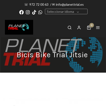
☏
972 72 00 63
/
✉
info@planettrial.es
Seleccionar idioma
0
Bicis Bike Trial Jitsie