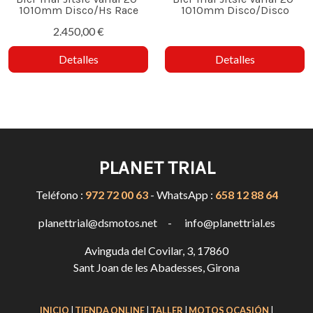
1010mm Disco/Hs Race
1010mm Disco/Disco
2.450,00 €
Detalles
Detalles
PLANET TRIAL
Teléfono :
972 72 00 63
- WhatsApp :
658 12 88 64
planettrial@dsmotos.net - info@planettrial.es
Avinguda del Covilar, 3, 17860
Sant Joan de les Abadesses, Girona
INICIO
|
TIENDA ONLINE
|
TALLER
|
MOTOS OCASIÓN
|