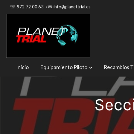
☏
972 72 00 63
/
✉
info@planettrial.es
Inicio
Equipamiento Piloto
Recambios Tr
Secc