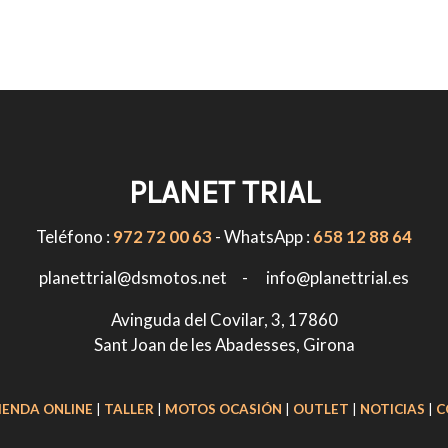
PLANET TRIAL
Teléfono :
972 72 00 63
- WhatsApp :
658 12 88 64
planettrial@dsmotos.net - info@planettrial.es
Avinguda del Covilar, 3, 17860
Sant Joan de les Abadesses, Girona
IENDA ONLINE
|
TALLER
|
MOTOS OCASIÓN
|
OUTLET
|
NOTICIAS
|
C