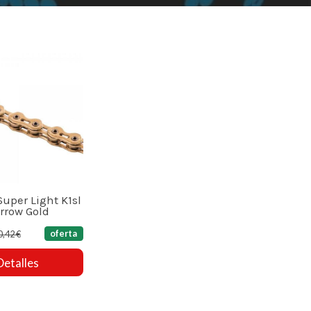
uper Light K1sl
rrow Gold
oferta
0,42 €
Detalles