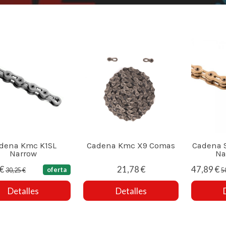
dena Kmc K1SL
Cadena Kmc X9 Comas
Cadena S
Narrow
Na
 €
21,78 €
47,89 €
oferta
30,25 €
5
Detalles
Detalles