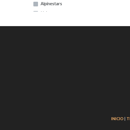
Alpinestars
Ngk
SKF
Tech
Paioli
Marzocchi
Trp
Showa
Apico
S3
Sil Lubricants
Xiu-rdi
Surflex
INICIO
|
T
Domino