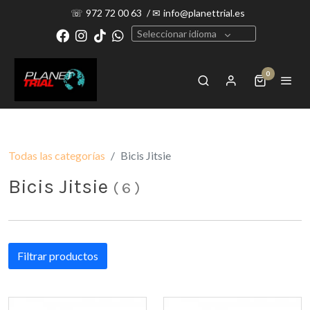
☏
972 72 00 63
/
✉
info@planettrial.es
Seleccionar idioma
0
Todas las categorías
Bicis Jitsie
Bicis Jitsie
(
6
)
Filtrar productos