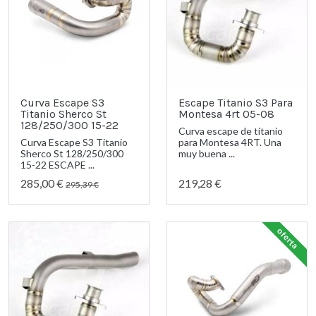
Curva Escape S3
Escape Titanio S3 Para
Titanio Sherco St
Montesa 4rt 05-08
128/250/300 15-22
Curva escape de titanio
Curva Escape S3 Titanio
para Montesa 4RT. Una
Sherco St 128/250/300
muy buena ...
15-22 ESCAPE ...
285,00 €
219,28 €
295,39 €
oferta