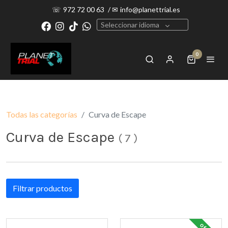
☏
972 72 00 63
/
✉
info@planettrial.es
Seleccionar idioma
0
Todas las categorías
Curva de Escape
Curva de Escape
(
7
)
Filtrar productos