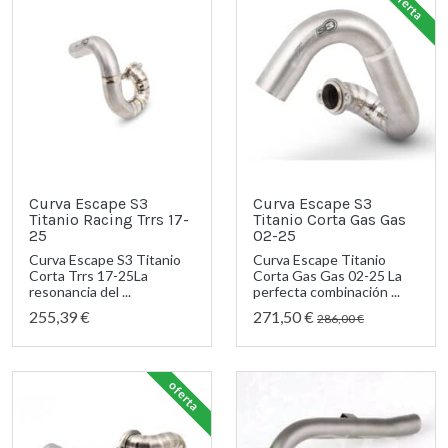
oferta
Curva Escape S3
Curva Escape S3
Titanio Racing Trrs 17-
Titanio Corta Gas Gas
25
02-25
Curva Escape S3 Titanio
Curva Escape Titanio
Corta Trrs 17-25La
Corta Gas Gas 02-25 La
resonancia del ...
perfecta combinación ...
255,39 €
271,50 €
286,00 €
oferta