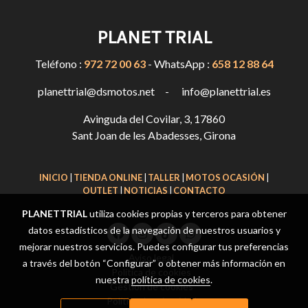
PLANET TRIAL
Teléfono :
972 72 00 63
- WhatsApp :
658 12 88 64
planettrial@dsmotos.net - info@planettrial.es
Avinguda del Covilar, 3, 17860
Sant Joan de les Abadesses, Girona
INICIO
|
TIENDA ONLINE
|
TALLER
|
MOTOS OCASIÓN
|
OUTLET
|
NOTICIAS
|
CONTACTO
PLANETTRIAL
utiliza cookies propias y terceros para obtener
datos estadísticos de la navegación de nuestros usuarios y
mejorar nuestros servicios. Puedes configurar tus preferencias
Aviso legal
a través del botón “Configurar” o obtener más información en
Política de cookies
nuestra
política de cookies
.
Gestión de cookies
Política de privacidad