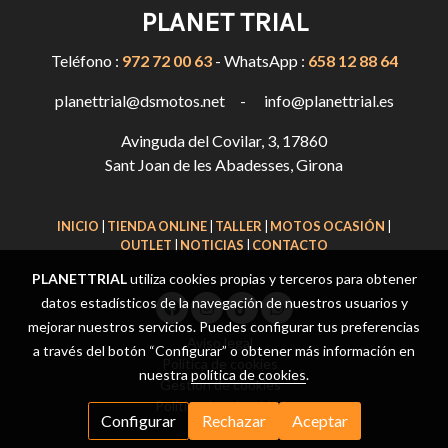
PLANET TRIAL
Teléfono :
972 72 00 63
- WhatsApp :
658 12 88 64
planettrial@dsmotos.net - info@planettrial.es
Avinguda del Covilar, 3, 17860
Sant Joan de les Abadesses, Girona
INICIO
|
TIENDA ONLINE
|
TALLER
|
MOTOS OCASIÓN
|
OUTLET
|
NOTICIAS
|
CONTACTO
PLANETTRIAL
utiliza cookies propias y terceros para obtener
datos estadísticos de la navegación de nuestros usuarios y
mejorar nuestros servicios. Puedes configurar tus preferencias
Aviso legal
a través del botón “Configurar” o obtener más información en
Política de cookies
nuestra
política de cookies
.
Gestión de cookies
Política de privacidad
Configurar
Rechazar
Aceptar