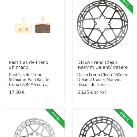
oferta
Pastillas de Freno
Disco Freno Clean
Shimano
160mm Delant/Trasero
Pastillas de Freno
Disco Freno Clean 160mm
Shimano- Pastillas de
Delant/TraseroNuevos
freno COMAS con ...
discos de freno ...
17,50 €
33,25 €
35,00 €
oferta
oferta