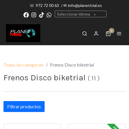
☏
972 72 00 63
/
✉
info@planettrial.es
Seleccionar idioma
0
Todas las categorías
Frenos Disco biketrial
Frenos Disco biketrial
(
11
)
Filtrar productos