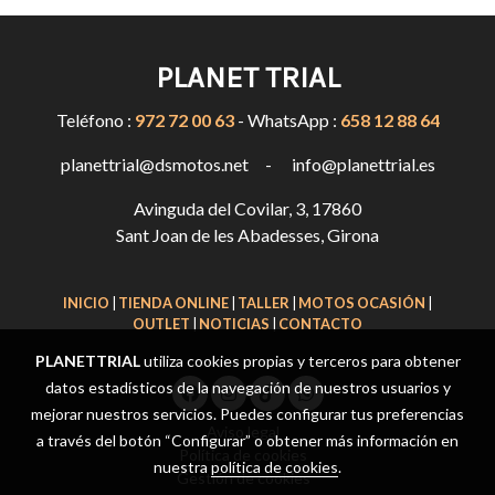
PLANET TRIAL
Teléfono :
972 72 00 63
- WhatsApp :
658 12 88 64
planettrial@dsmotos.net - info@planettrial.es
Avinguda del Covilar, 3, 17860
Sant Joan de les Abadesses, Girona
INICIO
|
TIENDA ONLINE
|
TALLER
|
MOTOS OCASIÓN
|
OUTLET
|
NOTICIAS
|
CONTACTO
PLANETTRIAL
utiliza cookies propias y terceros para obtener
datos estadísticos de la navegación de nuestros usuarios y
mejorar nuestros servicios. Puedes configurar tus preferencias
Aviso legal
a través del botón “Configurar” o obtener más información en
Política de cookies
nuestra
política de cookies
.
Gestión de cookies