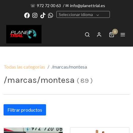
☏
972 72 00 63
/
✉
info@planettrial.es
Seleccionar idioma
0
Todas las categorías
/marcas/montesa
/marcas/montesa
(
89
)
Filtrar productos