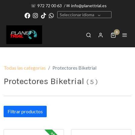
☏
972 72 00 63
/
✉
info@planettrial.es
Seleccionar idioma
0
Todas las categorías
Protectores Biketrial
Protectores Biketrial
(
5
)
Filtrar productos