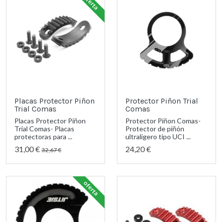
oferta
Placas Protector Piñon
Protector Piñon Trial
Trial Comas
Comas
Placas Protector Piñon
Protector Piñon Comas-
Trial Comas- Placas
Protector de piñón
protectoras para ...
ultraligero tipo UCI ...
31,00 €
24,20 €
32,67 €
oferta