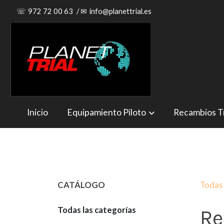
☏
972 72 00 63
/
✉
info@planettrial.es
Inicio
Equipamiento Piloto
Recambios Tr
CATÁLOGO
Todas 
Todas las categorías
Re