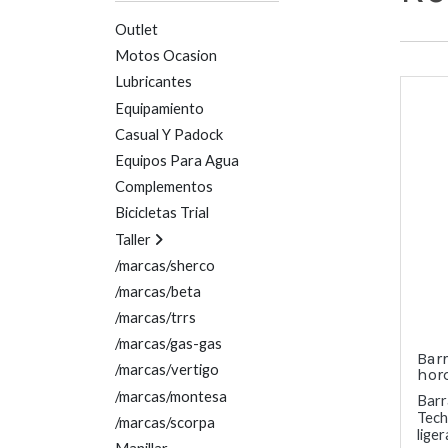
Outlet
Motos Ocasion
Lubricantes
Equipamiento
Casual Y Padock
Equipos Para Agua
Complementos
Bicicletas Trial
Taller
/marcas/sherco
/marcas/beta
/marcas/trrs
/marcas/gas-gas
Bar
/marcas/vertigo
hor
/marcas/montesa
Barr
Tech
/marcas/scorpa
ligera