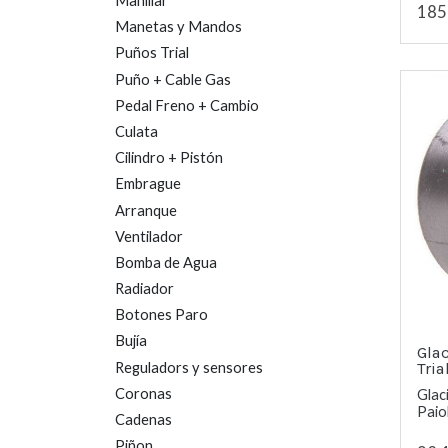
Manillar
185
Manetas y Mandos
Puños Trial
Puño + Cable Gas
Pedal Freno + Cambio
Culata
Cilindro + Pistón
Embrague
Arranque
Ventilador
Bomba de Agua
Radiador
Botones Paro
Bujía
Glac
Reguladors y sensores
Tri
Coronas
Glac
Paiol
Cadenas
Piñon