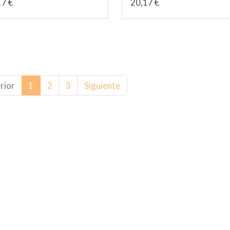
17 €
20,17 €
rior
1
2
3
Siguiente