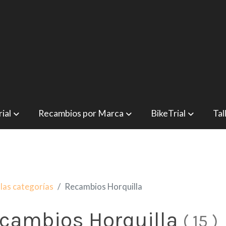
ial
Recambios por Marca
BikeTrial
Tal
las categorías
Recambios Horquilla
cambios Horquilla
(
15
)