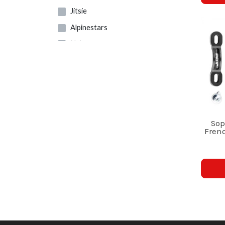
Jitsie
Alpinestars
Ngk
SKF
Tech
Paioli
Marzocchi
Sop
Trp
Freno
Showa
Apico
S3
Sil Lubricants
Xiu-rdi
Surflex