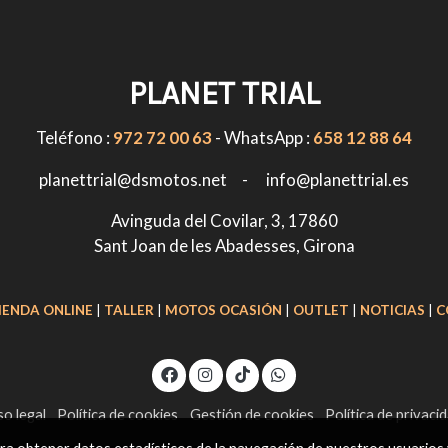
PLANET TRIAL
Teléfono :
972 72 00 63
- WhatsApp :
658 12 88 64
planettrial@dsmotos.net - info@planettrial.es
Avinguda del Covilar, 3, 17860
Sant Joan de les Abadesses, Girona
IENDA ONLINE
|
TALLER
|
MOTOS OCASIÓN
|
OUTLET
|
NOTICIAS
|
C
so legal
Política de cookies
Gestión de cookies
Política de privaci