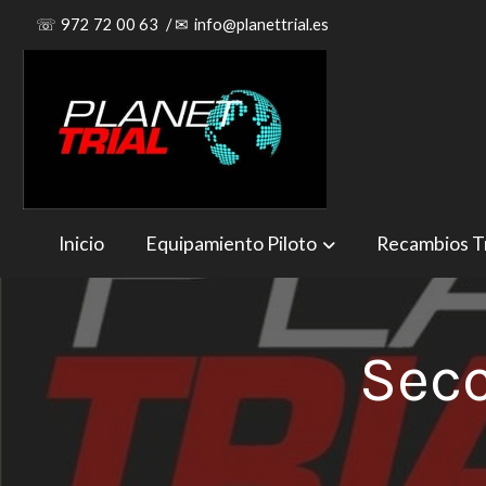
☏
972 72 00 63
/
✉
info@planettrial.es
Inicio
Equipamiento Piloto
Recambios Tr
Secc