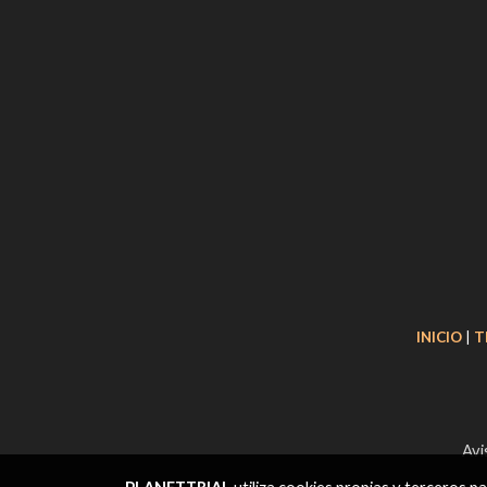
Domino
Leonelli
Regina
Iris
All Balls
Costa Special Parts
Trick Bits
Galfer
Braktec
INICIO
|
T
Clean
Airoh
Ajp
Avi
Twin Air