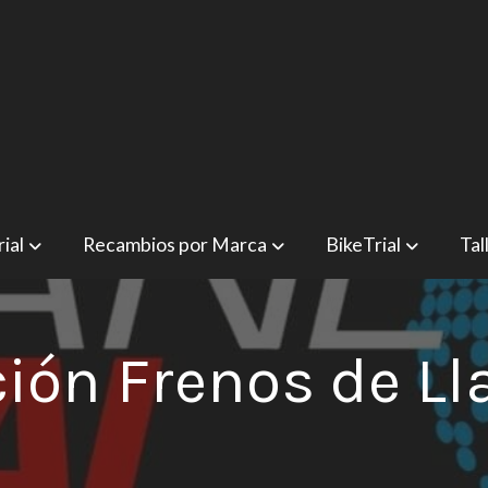
ial
Recambios por Marca
BikeTrial
Tal
ión Frenos de L