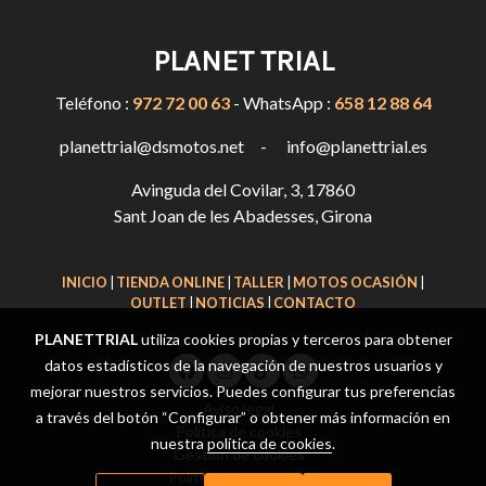
PLANET TRIAL
Teléfono :
972 72 00 63
- WhatsApp :
658 12 88 64
planettrial@dsmotos.net - info@planettrial.es
Avinguda del Covilar, 3, 17860
Sant Joan de les Abadesses, Girona
INICIO
|
TIENDA ONLINE
|
TALLER
|
MOTOS OCASIÓN
|
OUTLET
|
NOTICIAS
|
CONTACTO
PLANETTRIAL
utiliza cookies propias y terceros para obtener
datos estadísticos de la navegación de nuestros usuarios y
mejorar nuestros servicios. Puedes configurar tus preferencias
Aviso legal
a través del botón “Configurar” o obtener más información en
Política de cookies
nuestra
política de cookies
.
Gestión de cookies
Política de privacidad