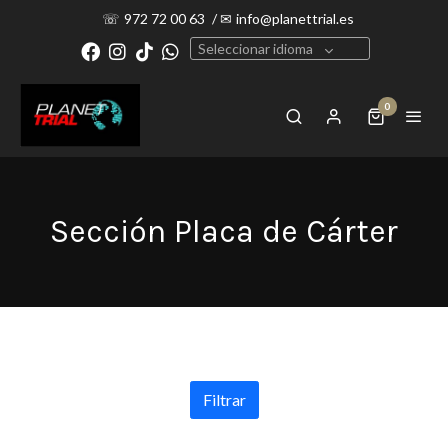
☏
972 72 00 63
/
✉
info@planettrial.es
Seleccionar idioma
0
Sección Placa de Cárter
Filtrar