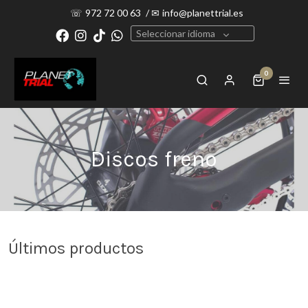
☏
972 72 00 63
/
✉
info@planettrial.es
Seleccionar idioma
0
Discos freno
Últimos productos