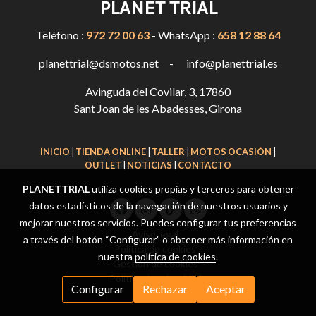
PLANET TRIAL
Teléfono :
972 72 00 63
- WhatsApp :
658 12 88 64
planettrial@dsmotos.net - info@planettrial.es
Avinguda del Covilar, 3, 17860
Sant Joan de les Abadesses, Girona
INICIO
|
TIENDA ONLINE
|
TALLER
|
MOTOS OCASIÓN
|
OUTLET
|
NOTICIAS
|
CONTACTO
PLANETTRIAL
utiliza cookies propias y terceros para obtener
datos estadísticos de la navegación de nuestros usuarios y
mejorar nuestros servicios. Puedes configurar tus preferencias
Aviso legal
a través del botón “Configurar” o obtener más información en
Política de cookies
nuestra
política de cookies
.
Gestión de cookies
Política de privacidad
Configurar
Rechazar
Aceptar