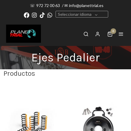
☏
972 72 00 63
/
✉
info@planettrial.es
Seleccionar idioma
0
Ejes Pedalier
Productos