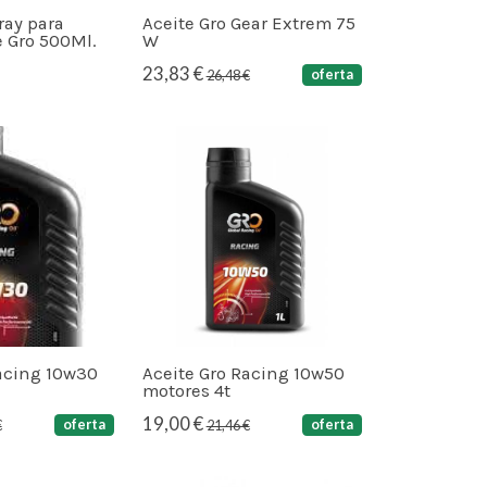
ray para
Aceite Gro Gear Extrem 75
re Gro 500Ml.
W
23,83 €
oferta
26,48 €
Racing 10w30
Aceite Gro Racing 10w50
motores 4t
19,00 €
oferta
oferta
€
21,46 €