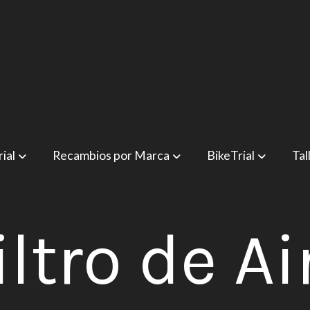
ial
Recambios por Marca
BikeTrial
Tal
iltro de Ai