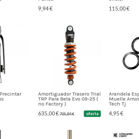
9,94 €
115,00 €
 Precintar
Amortiguador Trasero Trial
Arandela Es
os
TRP Para Beta Evo 09-25 (
Muelle Amort
no Factory )
Tech Tj
635,00 €
4,95 €
oferta
705,84 €