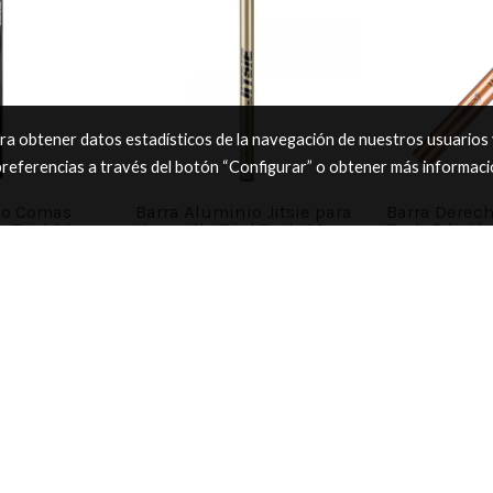
ara obtener datos estadísticos de la navegación de nuestros usuarios
preferencias a través del botón “Configurar” o obtener más informac
io Comas
Barra Aluminio Jitsie para
Barra Derech
 Trial 39
Horquilla Trial Tech 39
Tech Edició
mm
mm
190,00 €
474,00 €
oferta
211,75 €