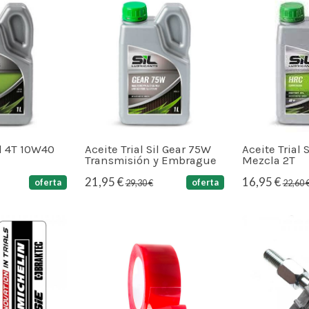
il 4T 10W40
Aceite Trial Sil Gear 75W
Aceite Trial 
Transmisión y Embrague
Mezcla 2T
21,95 €
16,95 €
oferta
oferta
29,30 €
22,60 