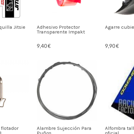
uilla Jitsie
Adhesivo Protector
Agarre cubie
Transparente Impakt
9,40 €
9,90 €
 flotador
Alambre Sujección Para
Alfombra tal
8
Puños
oficial