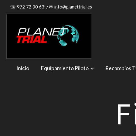
☏
972 72 00 63
/
✉
info@planettrial.es
Inicio
Equipamiento Piloto
Recambios Tr
F