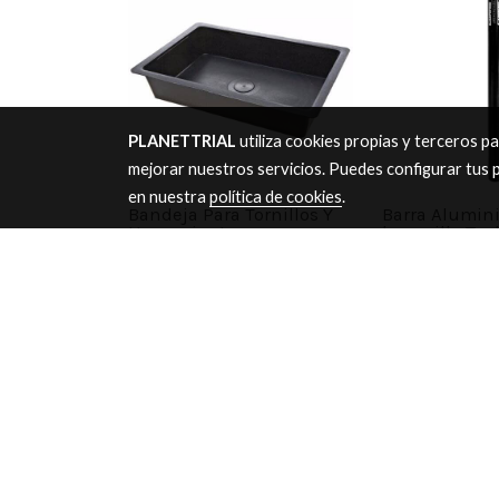
PLANETTRIAL
utiliza cookies propias y terceros p
mejorar nuestros servicios. Puedes configurar tus 
en nuestra
política de cookies
.
Bandeja Para Tornillos Y
Barra Alumin
Herramientas
horquilla Tech
mm
8,00 €
185,13 €