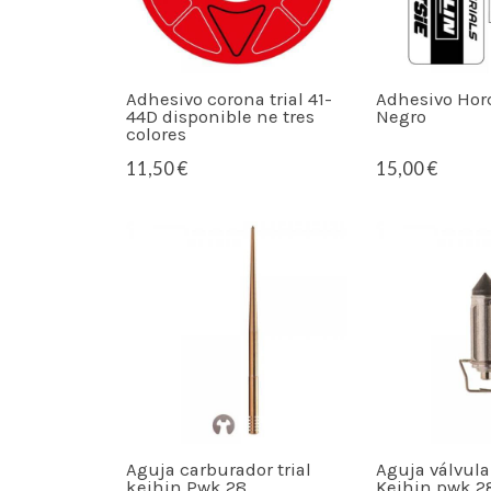
Adhesivo corona trial 41-
Adhesivo Horq
44D disponible ne tres
Negro
colores
11,50 €
15,00 €
Aguja carburador trial
Aguja válvula
keihin Pwk 28
Keihin pwk 2