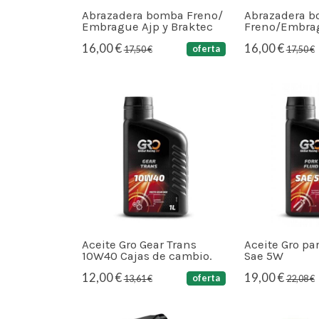
Abrazadera bomba Freno/
Abrazadera 
Embrague Ajp y Braktec
Freno/Embra
16,00 €
16,00 €
oferta
17,50 €
17,50 €
Aceite Gro Gear Trans
Aceite Gro pa
10W40 Cajas de cambio.
Sae 5W
12,00 €
19,00 €
oferta
13,61 €
22,08 €