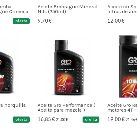
bomba
Aceite Embrague Mineral
Aceite en Sp
gue Grimeca
Nils (250ml)
filtros de ai
9,70 €
12,00 €
oferta
ra horquilla
Aceite Gro Performance (
Aceite Gro 
Aceite para mezcla )
motores 4T
16,85 €
19,00 €
oferta
oferta
21,00 €
21,46 