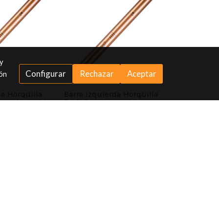
 y
Configurar
Rechazar
Aceptar
ión
a Horquilla
Barra Izquierda Horquilla
n Kashima 39
Tech Edición Kashima
39mm
474,00 €