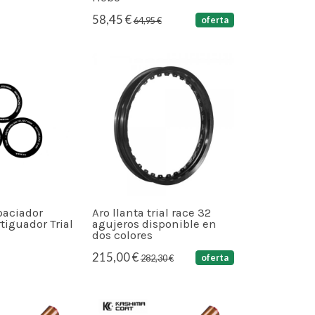
58,45 €
oferta
64,95 €
paciador
Aro llanta trial race 32
iguador Trial
agujeros disponible en
dos colores
215,00 €
oferta
282,30 €