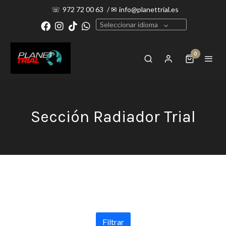
☏
972 72 00 63
/
✉
info@planettrial.es
Seleccionar idioma
0
Sección Radiador Trial
Filtrar