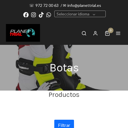
☏
972 72 00 63
/
✉
info@planettrial.es
Seleccionar idioma
0
Botas
Productos
Filtrar