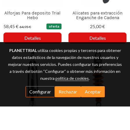
Alforjas Para deposito Trial
Alicates para extracción
Hebo
Enganche de Cadena
58,45 €
25,00 €
oferta
64,95 €
Detalles
Detalles
PLANETTRIAL
utiliza cookies propias y terceros para obtener
datos estadísticos de la navegación de nuestros usuarios y
mejorar nuestros servicios. Puedes configurar tus preferencias
a través del botón “Configurar” o obtener más información en
nuestra
política de cookies
.
Configurar
Rechazar
Aceptar
Alicates para Precintar
Amortiguador Trasero Trial
Alambre Puños
TRP Para Beta Evo 09-25 (
no Factory )