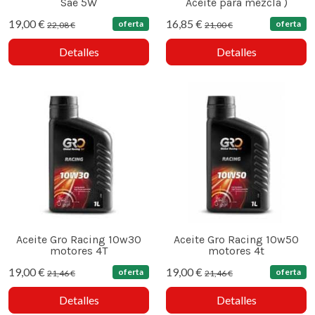
Sae 5W
Aceite para mezcla )
19,00 €
16,85 €
oferta
oferta
22,08 €
21,00 €
Detalles
Detalles
Aceite Gro Racing 10w30
Aceite Gro Racing 10w50
motores 4T
motores 4t
19,00 €
19,00 €
oferta
oferta
21,46 €
21,46 €
Detalles
Detalles