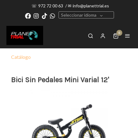
☏
972 72 00 63
/
✉
info@planettrial.es
Seleccionar idioma
0
Catálogo
Bici Sin Pedales Mini Varial 12'