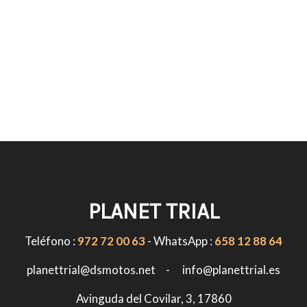
PLANET TRIAL
Teléfono :
972 72 00 63
- WhatsApp :
658 12 88 64
planettrial@dsmotos.net - info@planettrial.es
Avinguda del Covilar, 3, 17860