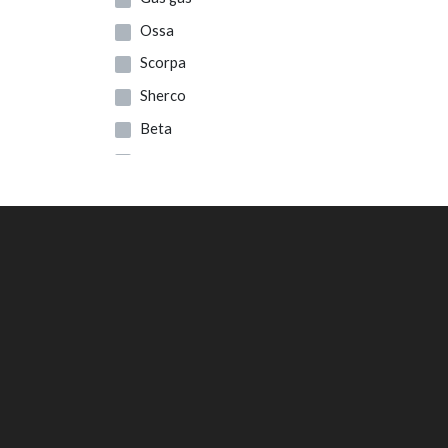
Marzocchi
Ossa
Trp
Scorpa
Showa
Sherco
Apico
Beta
S3
Trrs
Sil Lubricants
Vertigo
Xiu-rdi
Montesa
Surflex
Domino
Leonelli
Regina
Iris
All Balls
Costa Special Parts