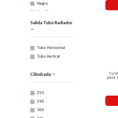
Negro
Oro( Baja
Compresión)
Salida Tubo Radiador
Rojo
Rojo ( Comp Alta )
Rojo/fluor
Tubo Horizontal
Amarillo
Tubo Vertical
Azul
blanco
Cula
Cilindrada
naranja
para 
verde
250
Gris
290
Negro/Amarillo
300
Negro/Azul