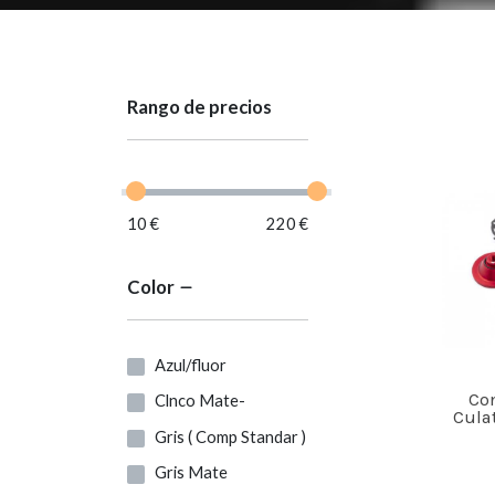
Rango de precios
10 €
220 €
Color
Azul/fluor
Co
Clnco Mate-
Cula
Gris ( Comp Standar )
Gris Mate