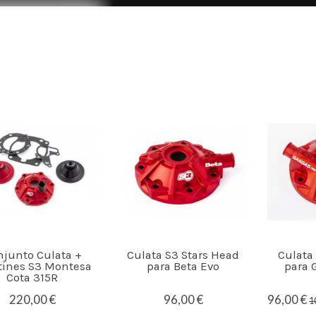
njunto Culata +
Culata S3 Stars Head
Culata
tines S3 Montesa
para Beta Evo
para 
Cota 315R
220,00 €
96,00 €
96,00 €
1