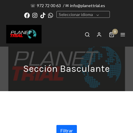
☏
972 72 00 63
/
✉
info@planettrial.es
Seleccionar idioma
0
Sección Basculante
Filtrar