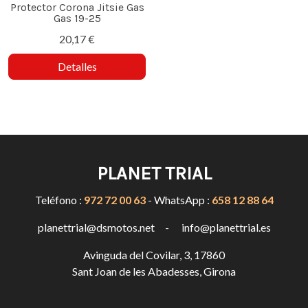
Protector Corona Jitsie Gas
Gas 19-25
20,17 €
Detalles
PLANET TRIAL
Teléfono :
972 72 00 63
- WhatsApp :
658 12 88 64
planettrial@dsmotos.net - info@planettrial.es
Avinguda del Covilar, 3, 17860
Sant Joan de les Abadesses, Girona