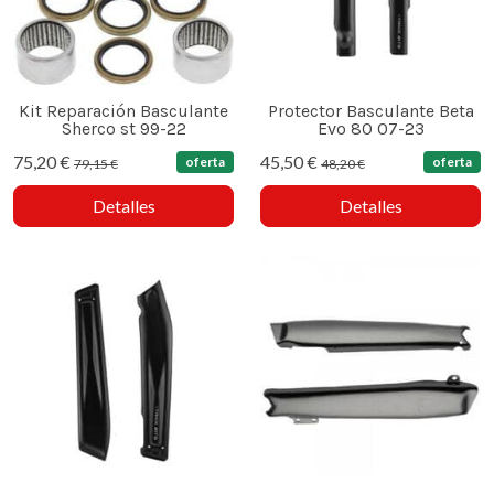
Kit Reparación Basculante
Protector Basculante Beta
Sherco st 99-22
Evo 80 07-23
75,20 €
45,50 €
oferta
oferta
79,15 €
48,20 €
Detalles
Detalles