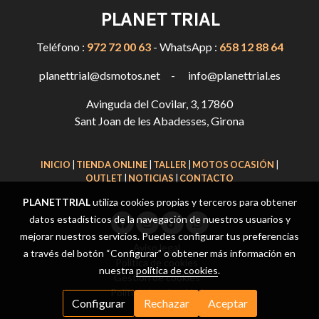
PLANET TRIAL
Teléfono :
972 72 00 63
- WhatsApp :
658 12 88 64
planettrial@dsmotos.net - info@planettrial.es
Avinguda del Covilar, 3, 17860
Sant Joan de les Abadesses, Girona
INICIO
|
TIENDA ONLINE
|
TALLER
|
MOTOS OCASIÓN
|
OUTLET
|
NOTICIAS
|
CONTACTO
PLANETTRIAL
utiliza cookies propias y terceros para obtener
datos estadísticos de la navegación de nuestros usuarios y
mejorar nuestros servicios. Puedes configurar tus preferencias
Aviso legal
a través del botón “Configurar” o obtener más información en
Política de cookies
nuestra
política de cookies
.
Gestión de cookies
Política de privacidad
Configurar
Rechazar
Aceptar