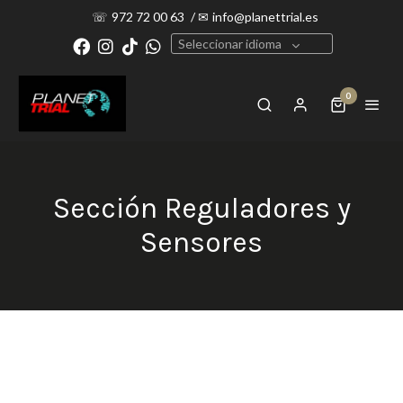
☏
972 72 00 63
/
✉
info@planettrial.es
Seleccionar idioma
0
Sección Reguladores y
Sensores