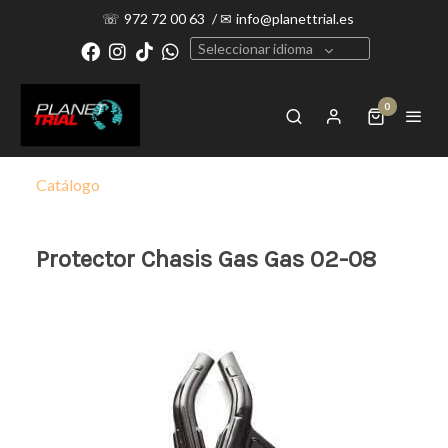
☏
972 72 00 63
/
✉
info@planettrial.es
Seleccionar idioma
0
Catálogo
Protector Chasis Gas Gas 02-08