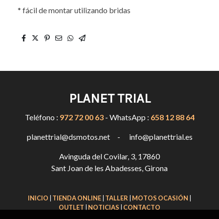
* fácil de montar utilizando bridas
PLANET TRIAL
Teléfono :
972 72 00 63
- WhatsApp :
658 12 88 64
planettrial@dsmotos.net - info@planettrial.es
Avinguda del Covilar, 3, 17860
Sant Joan de les Abadesses, Girona
INICIO
|
TIENDA ONLINE
|
TALLER
|
MOTOS OCASIÓN
|
OUTLET
|
NOTICIAS
|
CONTACTO