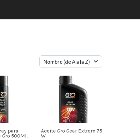
Nombre (de A a la Z)
ray para
Aceite Gro Gear Extrem 75
re Gro 500Ml.
W