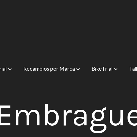
ial
Recambios por Marca
BikeTrial
Tal
Embragu