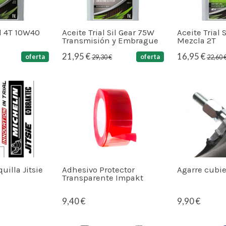
il 4T 10W40
Aceite Trial Sil Gear 75W
Aceite Trial 
Transmisión y Embrague
Mezcla 2T
21,95 €
16,95 €
oferta
oferta
29,30 €
22,60 
uilla Jitsie
Adhesivo Protector
Agarre cubie
Transparente Impakt
9,40 €
9,90 €