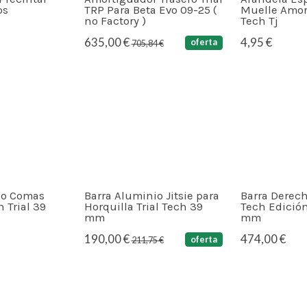
os
TRP Para Beta Evo 09-25 (
Muelle Amort
no Factory )
Tech Tj
635,00 €
4,95 €
oferta
705,84 €
io Comas
Barra Aluminio Jitsie para
Barra Derech
 Trial 39
Horquilla Trial Tech 39
Tech Edició
mm
mm
190,00 €
474,00 €
oferta
211,75 €