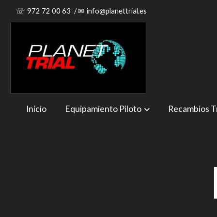
☏
972 72 00 63
/
✉
info@planettrial.es
Inicio
Equipamiento Piloto
Recambios Tr