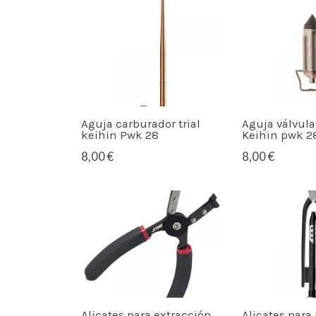
Aguja carburador trial
Aguja válvula
keihin Pwk 28
Keihin pwk 2
8,00 €
8,00 €
Alicates para extracción
Alicates para