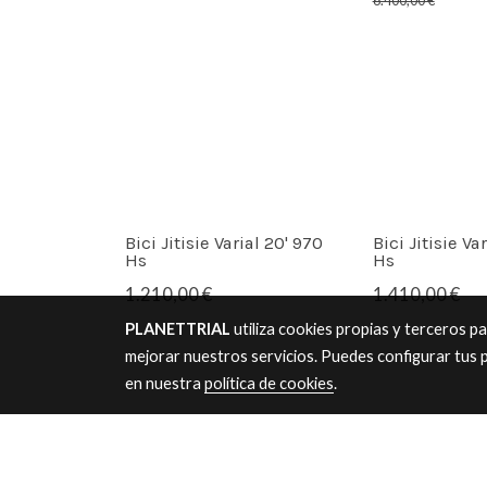
6.400,00 €
Bici Jitisie Varial 20' 970
Bici Jitisie Va
Hs
Hs
1.210,00 €
1.410,00 €
PLANETTRIAL
utiliza cookies propias y terceros p
mejorar nuestros servicios. Puedes configurar tus 
en nuestra
política de cookies
.