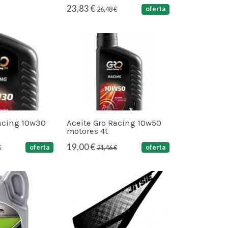
23,83 €
oferta
26,48 €
Racing 10w30
Aceite Gro Racing 10w50
motores 4t
19,00 €
oferta
oferta
€
21,46 €