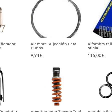
 flotador
Alambre Sujección Para
Alfombra tal
8
Puños
oficial
9,94 €
115,00 €
 Precintar
Amortiguador Trasero Trial
Arandela Es