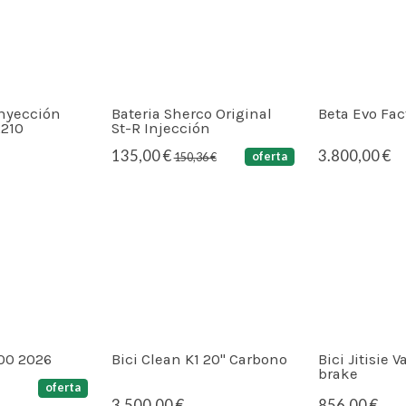
Inyección
Bateria Sherco Original
Beta Evo Fac
R210
St-R Injección
135,00 €
3.800,00 €
oferta
150,36 €
00 2026
Bici Clean K1 20" Carbono
Bici Jitisie V
brake
oferta
3.500,00 €
856,00 €