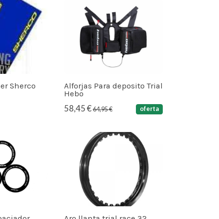
ler Sherco
Alforjas Para deposito Trial
Hebo
58,45 €
oferta
64,95 €
paciador
Aro llanta trial race 32