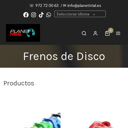
☏
972 72 00 63
/
✉
info@planettrial.es
Seleccionar idioma
0
Frenos de Disco
Productos